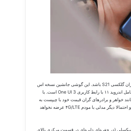
Samsung Galaxy S21 FE با شماره مدل SM-G990 که اکنون توسط Geekbench محک‌زده شده است؛ قرار است از پرچمداران گلکسی S21 باشد. این گوشی جانشین نسخه اس
۲۱، به تراشه کوالکام اسنپدراگون ۸۸۸ SoC مجهز خواهد شد. کارت امتیاز این گوشی هوشمند حافظه ۶ گیگابایت رم و سیستم عامل اندروید ۱۱ با رابط کاربری One UI 3 است. با
اشت. بااین‌وجود، این دستگاه درست مانند خواهر و برادرهای گران قیمت خود با چیپست به
روز شده (Snapdragon 888 به جای Snapdragon 870) عرضه خواهد شد. استفاده از این تراشه یعنی برخورداری از مودم ۵G و احتمالا دیگر مدلی با مودم ۴G/LTE عرضه نخواهد
ی قبلی، Galaxy S21 FE با نام مستعار R9 از یک نمایشگر ۶.۴ اینچی با طراحی Infinity-O، دوربین سلفی ۳۲ مگاپیکسلی (در حفره‌ای دایره‌ای در قسمت مرکزی بالای