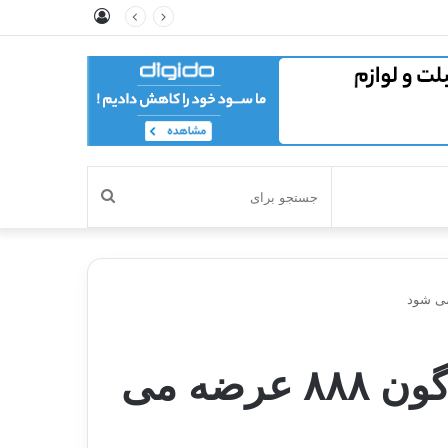
ورود
جستجو
برای
گلکسی S21 FE سامسونگ با تراشه‌ی اسنپدراگون ۸۸۸ عرضه می