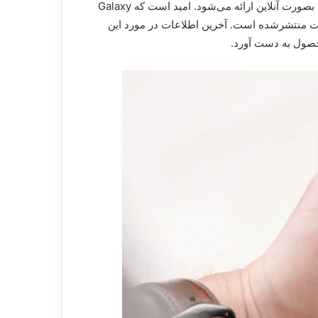
شرکت کره‌ای قرار خواهدگرفت. نسخه امسال سامسونگ گلکسی S بار دیگر نسخه Fan Edition دریافت می‌کند و گوشی از قبل بصورت آنلاین ارائه می‌شود. امید است که Galaxy
ینترنت منتشرشده است. آخرین اطلاعات در مورد این