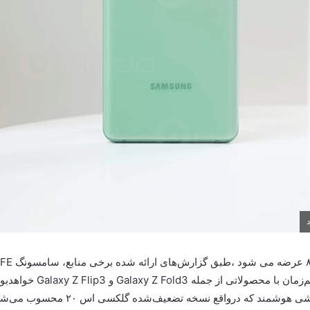
معرفی این نسخه مقرون‌به
خم شدن (تاشو بودن) در مرکز توجه قرار