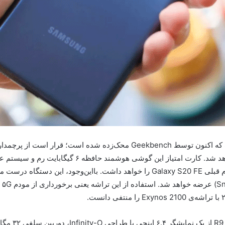
توجه به جزئیات جدید، Galaxy S21 FE همان حافظه رم قبلی Galaxy S20 FE را خواهد د
طبق گزارش‌ها