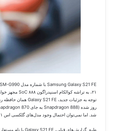
شد. اما نمی‌توان احتمال وجود مدل‌های گلکسی اس ۲۱ با تراشه‌ی Exynos 2100 را منتفی دانست.