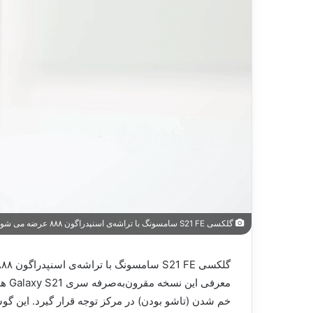
گلکسی S21 FE سامسونگ با تراشه‌ی اسنپدراگون ۸۸۸ عرضه می شود