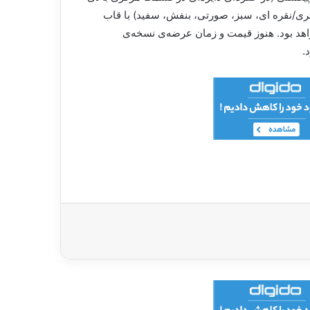
۱۵۵ x 71.45 x 7.9 میلی‌متر است و در پنج رنگ (خاکستری/نقره ای، سبز، صورتی، بنفش، سفید) با قاب
 مانند سایر دستگاه‌های Galaxy S21 بخشی از طراحی قاب نخواهد بود. هنوز قیمت و زمان عرضه‌ی نسخه‌ی