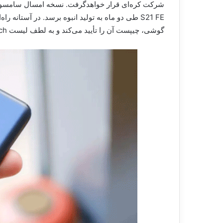
S21 FE طی دو ماه به تولید انبوه برسد. در آستا
گوشی، چیپست آن را تأیید می‌کند و به لطف لیست Geekbench، اکنون می‌توان جزئیات بیشتری در مورد قطعات داخلی این محصول به دست آورد.