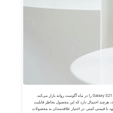
گلکسی S21 FE سامسونگ با تراشه‌ی اسنپدراگون ۸۸۸ عرضه می شود ،طبق گزارش‌های ارائه شده برخی منابع، سامسونگ Galaxy S21 FE را در ماه آگوست روانه بازار می‌کند.
‌صرفه سری Galaxy S21 هم‌زمان با محصولاتی از جمله Galaxy Z Fold3 و Galaxy Z Flip3 خواهدبود، هرچند احتمال دارد که این محصول بخاطر قابلیت
 گیرد. این گوشی هوشمند که درواقع نسخه تضعیف‌شده گلکسی اس ۲۰ محسوب می‌شود با قیمتی کمتر، در اختیار علاقه‌مندان به محصولات