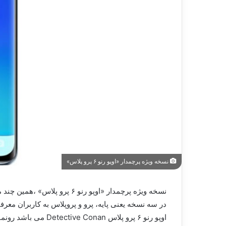
نسخه ویژه پرچمدار «اوپو رنو ۶ پرو پلاس»
اوپو رنو ۶ پرو پلاس Detective Conan می باشد رونمایی کند. این گوشی در چهارم مرداد ماه روانه بازار خواهد شد و در دسترس کاربران قرار خواهد گرفت.