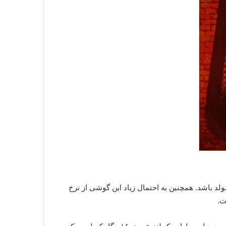
ن گوشی انتظار می رود، یک صفحه نمایشگر منعطف است که دارای لبه های خمیده ی ۶.۵۵ اینچی امولد باشد. همچنین به احتمال زیاد این گوشی از نرخ