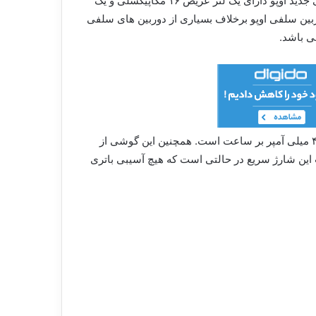
دوربین این گوشی احتمالا از یک سنسور اصلی ۵۰ مگاپیکسلی سونی IMX 766 بهره خواهد برد. در کنار سنسور اصلی، این گوشی جدید اوپو دارای یک لنز عریض ۱۶ مگاپیکسلی و یک
هت تشخیص عمق نیز بهره می برد. دوربین سلفی اوپو برخلاف بسیاری از دوربین های سلفی
گوشی اوپو ۶ پرو پلاس دارای سیستم عامل اندروید ۱۱ و رابط کاربری ColorOS 11.1 می باشد. ظرفیت باتری در این گوشی ۴۵۰۰ میلی آمپر بر ساعت است. همچنین این گوشی از
ه برداشت این شارژ سریع در حالتی است که هیچ آسیبی باتری