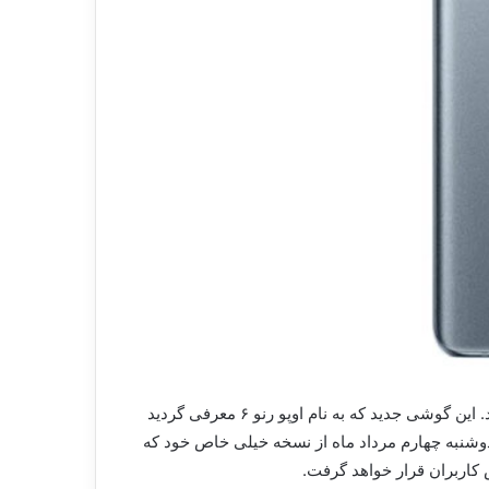
نسخه ویژه پرچمدار «اوپو رنو ۶ پرو پلاس» ،همین چند ماه پیش بود که شرکت اوپو از جدیدترین گوشی پرچمدار خود رونمایی نمود. این گوشی جدید که به نام اوپو رنو ۶ معرفی گردید
رکت بعد از معرفی اوپو رنو ۶، قصد دارد چند روز دیگر یعنی دوشنبه چهارم مرداد ماه از نسخه خیلی خاص خود که