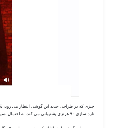
تازه سازی ۹۰ هرتزی پشتیبانی می کند. به احتمال بسیار قوی در این گوشی از تراشه اسنپدراگون ۸۷۰ کوالکام استفاده شده است.