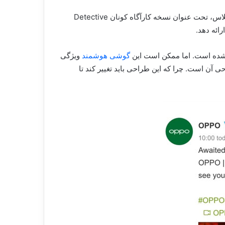
از طریق شبکه اجتماعی ویبو، شرکت اوپو بیان نمود که در روز دوشنبه چهارم مرداد ماه نسخه جدید اوپو را به نام اوپو رنو ۶ پرو پلاس، تحت عنوان نسخه کارآگاه کونان Detective
گوشی هوشمند
ویژگی
باشد، طراحی آن است. چرا که این طراحی باید تغییر کند تا