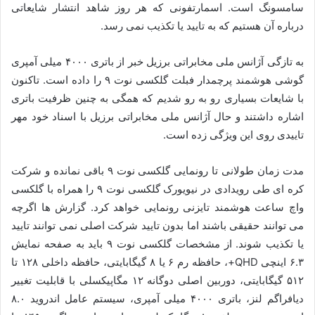
سامسونگ است. اسمارتفونی که هر روز شاهد انتشار شایعاتی
درباره آن هستیم که به تایید یا تکذیب نمی رسد.
به تازگی آژانس ملی مخابراتی برزیل خبر از باتری ۴۰۰۰ میلی آمپری
گوشی هوشمند پرچمدار فبلت گلکسی نوت ۹ را داده است. تاکنون
با شایعات بسیاری رو به رو شدیم که همگی به چنین ظرفیت باتری
اشاره داشتند و حال آژانس ملی مخابراتی برزیل با اسناد خود مهر
تاییدی روی این ویژگی زده است.
مدت زمان طولانی تا رونمایی گلکسی نوت ۹ باقی نمانده و شرکت
کره ای طی رویدادی در نیویورک گلکسی نوت ۹ را همراه با گلکسی
واچ ساعت هوشمند تایزنی رونمایی خواهد کرد. گزارش ها اگرچه
می توانند حقیقی باشند اما بدون تایید شرکت اصلی نمی توانند تایید
یا تکذیب شوند. از مشخصات گلکسی نوت ۹ باید به صفحه نمایش
۶.۳ اینچی QHD+، حافظه رم ۶ یا ۸ گیگابایتی، حافظه داخلی ۱۲۸ تا
۵۱۲ گیگابایتی، دوربین اصلی دوگانه ۱۲ مگاپیکسلی با قابلیت تغییر
دیافراگم لنز، باتری ۴۰۰۰ میلی آمپری، سیستم عامل اندروید ۸.۰