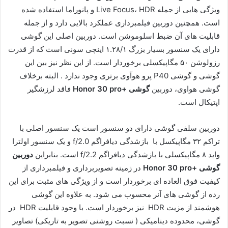
ویژگی هایی از جمله Live Focus، HDR و پانوراما استفاده شده
است. همچنین دوربین فیلمبرداری عملکرد بالایی دارد و از جمله
قابلیت های آن ضبط اسلوموشن است. دوربین اصلی این گوشی
دارای یک سنسور بسیار بزرگ ۱.۲۸/۱ اینچی سونی است که از قدرت
رزولوشن ۵۰ مگاپیکسلی برخوردار است. از این نظر نیز بین این
گوشی و گوشی P40 پرو هوآوی برتری وجود ندارد . البته برخلاف
گوشی هواوی، دوربین
گوشی +Honor 30 pro
فاقد لرزشگیر
اپتیکال است.
دوربین سلفی گوشی دارای دو سنسور است یک سنسور اصلی با
تراکم ۳۲ مگاپیکسل با بازشدگی دیافراگم f/2.0 و یک سنسور اولترا
واید ۸ مگاپیکسلی با بازشدگی دیافراگم f/2.2 است. بنابراین
دوربین
گوشی +Honor 30 pro
در زمینه تصویربرداری و فیلمبرداری از
کیفیت فوق العاده ای برخوردار است و از ویژگی های مثبت برای این
رده از گوشی های آنر محسوب می شود. به علاوه این گوشی
هوشمند از مزیت HDR نیز برخوردار است. با وجود قابلیت HDR در
گوشی، محدوده دینامیکی ( نسبت روشنی تصویر به تاریکی) تصاویر