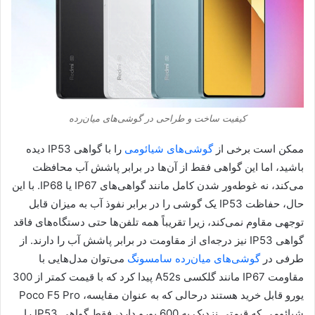
کیفیت ساخت و طراحی در گوشی‌های میان‌رده
ممکن است برخی از
گوشی‌های شیائومی
را با گواهی IP53 دیده
باشید، اما این گواهی فقط از آن‌ها در برابر پاشش آب محافظت
می‌کند، نه غوطه‌ور شدن کامل مانند گواهی‌های IP67 یا IP68. با این
حال، حفاظت IP53 یک گوشی را در برابر نفوذ آب به میزان قابل
توجهی مقاوم‌ نمی‌کند، زیرا تقریباً همه تلفن‌ها حتی دستگاه‌های فاقد
گواهی IP53 نیز درجه‌ای از مقاومت در برابر پاشش آب را دارند. از
طرفی در
گوشی‌های میان‌رده سامسونگ
می‌توان مدل‌هایی با
مقاومت IP67 مانند گلکسی A52s پیدا کرد که با قیمت کمتر از 300
یورو قابل خرید هستند درحالی که به عنوان مقایسه، Poco F5 Pro
شیائومی که قیمتی نزدیک به 600 یورو دارد، فقط گواهی IP53 را